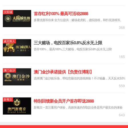
公司简介
资质荣誉
组织架构
发展历程
企业资质
危化品购买须知