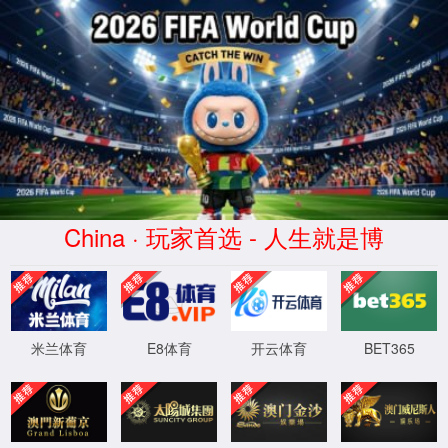
365英国上市(集团)有限公司
宁ICP备18000321号-1
切换导航
网站首页
365上市公司官网
首页
公司简介
365上市公司官网
组织框架
公司简介
荣誉资质
组织框架
发展历程
荣誉资质
企业资质
发展历程
危化品购买须知
企业资质
危化品购买须知
企业文化
企业文化
文化理念
文化理念
文化活动
文化活动
优秀员工
优秀员工
现场风采
现场风采
廉洁文化
廉洁文化
安全知识
安全知识