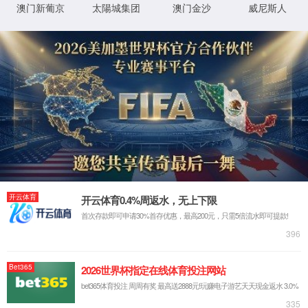
新闻资讯
新闻资讯
公司公告
公司公告
公司新闻
公司新闻
信息发布
信息发布
党群建设
党群建设
中国党建动态
中国党建动态
英国365上市集团党建
英国365上市集团党建
产品展示
产品展示
尿素
尿素
甲醇
甲醇
液氨
液氨
硫磺
硫磺
硫酸铵
硫酸铵
其他
其他
人才招聘
人才招聘
人才政策
人才政策
岗位需求
岗位需求
简历提交
联系我们
简历提交
联系我们
Previous
Next